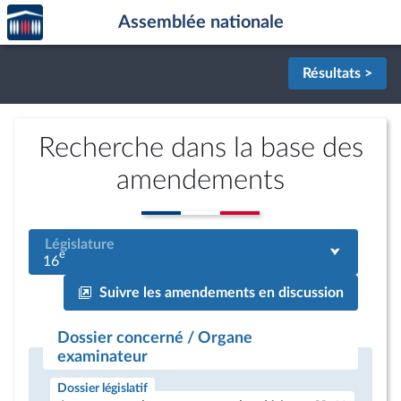
Accèder
Aller au contenu
Aller en bas de la page
Assemblée nationale
à la
page
d'accueil
Résultats >
Recherche dans la base des
amendements
Législature
e
16
Suivre les amendements en discussion
Dossier concerné / Organe
examinateur
Dossier législatif