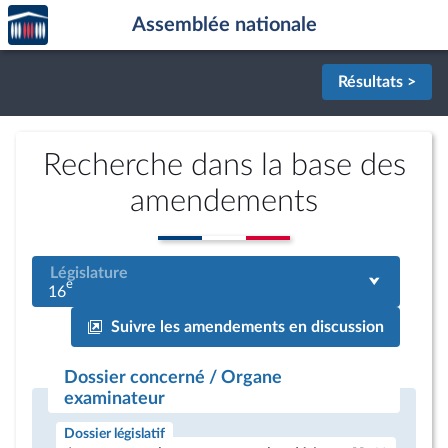
Accèder
Aller au contenu
Aller en bas de la page
Assemblée nationale
à la
page
d'accueil
Résultats >
Recherche dans la base des
amendements
Législature
e
16
Suivre les amendements en discussion
Dossier concerné / Organe
examinateur
Dossier législatif