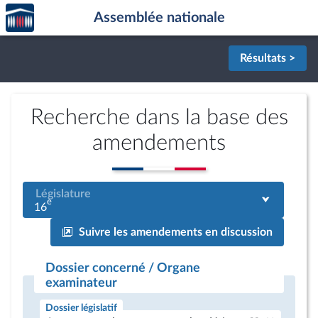
Accèder
Aller au contenu
Aller en bas de la page
Assemblée nationale
à la
page
d'accueil
Résultats >
Recherche dans la base des
amendements
Législature
e
16
Suivre les amendements en discussion
Dossier concerné / Organe
examinateur
Dossier législatif