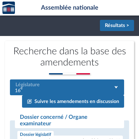
Accèder
Aller au contenu
Aller en bas de la page
Assemblée nationale
à la
page
d'accueil
Résultats >
Recherche dans la base des
amendements
Législature
e
16
Suivre les amendements en discussion
Dossier concerné / Organe
examinateur
Dossier législatif