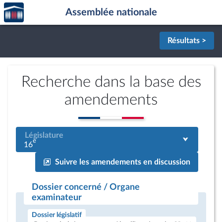
Accèder
Aller au contenu
Aller en bas de la page
Assemblée nationale
à la
page
d'accueil
Résultats >
Recherche dans la base des
amendements
Législature
e
16
Suivre les amendements en discussion
Dossier concerné / Organe
examinateur
Dossier législatif