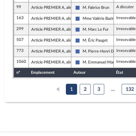
99
A discuter
Article PREMIER A, alinéa 2
M. Fabrice Brun
Les Républicains
163
Irrecevable
Article PREMIER A, alinéa 2
Mme Valérie Bazin-Malgras
Les Républicains
299
Irrecevable
Article PREMIER A, alinéa 2
M. Marc Le Fur
Les Républicains
507
Irrecevable
Article PREMIER A, alinéa 2
M. Éric Pauget
Les Républicains
773
Irrecevable
Article PREMIER A, alinéa 2
M. Pierre-Henri Dumont
Les Républicains
1060
Irrecevable
Article PREMIER A, alinéa 2
M. Emmanuel Maquet
Les Républicains
n°
Emplacement
Auteur
État
1
2
3
...
132