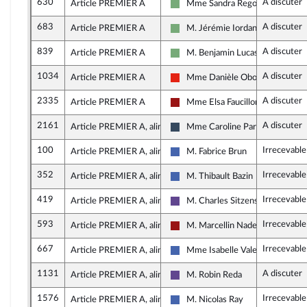
630
A discuter
Article PREMIER A
Mme Sandra Regol
Écologiste - NUPES
683
A discuter
Article PREMIER A
M. Jérémie Iordanoff
Écologiste - NUPES
839
A discuter
Article PREMIER A
M. Benjamin Lucas-Lundy
Écologiste - NUPES
1034
A discuter
Article PREMIER A
Mme Danièle Obono
La France insoumise - Nouvelle U
2335
A discuter
Article PREMIER A
Mme Elsa Faucillon
Gauche démocrate et républicai
2161
A discuter
Article PREMIER A, alinéa 2
Mme Caroline Parmentier
Rassemblement National
100
Irrecevable
Article PREMIER A, alinéa 2
M. Fabrice Brun
Les Républicains
352
Irrecevable
Article PREMIER A, alinéa 2
M. Thibault Bazin
Les Républicains
419
Irrecevable
Article PREMIER A, alinéa 2
M. Charles Sitzenstuhl
Renaissance
593
Irrecevable
Article PREMIER A, alinéa 2
M. Marcellin Nadeau
Gauche démocrate et républicai
667
Irrecevable
Article PREMIER A, alinéa 2
Mme Isabelle Valentin
Les Républicains
1131
A discuter
Article PREMIER A, alinéa 2
M. Robin Reda
Renaissance
1576
Irrecevable
Article PREMIER A, alinéa 2
M. Nicolas Ray
Les Républicains