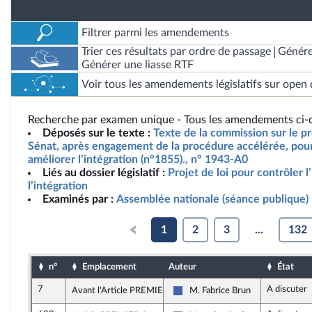
Filtrer parmi les amendements
Trier ces résultats par ordre de passage
Génére
Générer une liasse RTF
Voir tous les amendements législatifs sur open 
Recherche par examen unique - Tous les amendements ci-d
Déposés sur le texte :
Texte de la commission sur le pro
Sénat, après engagement de la procédure accélérée, pour 
améliorer l’intégration (n°1855)., n° 1943-A0
Liés au dossier législatif :
Projet de loi pour contrôler 
l’intégration
Examinés par :
Assemblée nationale (séance publique)
1
2
3
...
132
n°
Emplacement
Auteur
État
7
A discuter
Avant l'Article PREMIER A
M. Fabrice Brun
Les Républicains