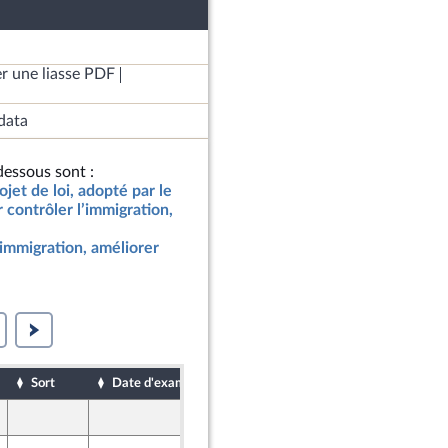
r une liasse PDF
data
essous sont :
jet de loi, adopté par le
contrôler l’immigration,
l’immigration, améliorer
Sort
Date d'examen
Date de dépôt
5 décembre 2023