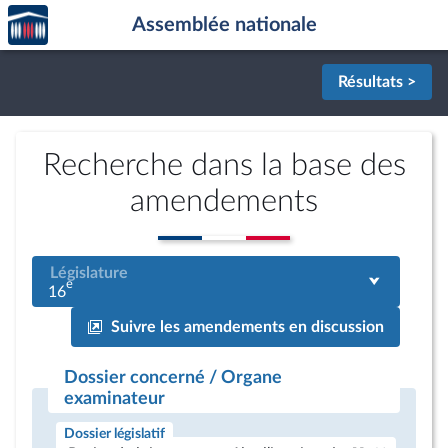
Accèder
Aller au contenu
Aller en bas de la page
Assemblée nationale
à la
page
d'accueil
Résultats >
Recherche dans la base des
amendements
Législature
e
16
Suivre les amendements en discussion
Dossier concerné / Organe
examinateur
Dossier législatif