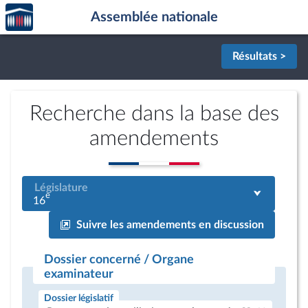
Accèder
Aller au contenu
Aller en bas de la page
Assemblée nationale
à la
page
d'accueil
Résultats >
Recherche dans la base des
amendements
Législature
e
16
Suivre les amendements en discussion
Dossier concerné / Organe
examinateur
Dossier législatif