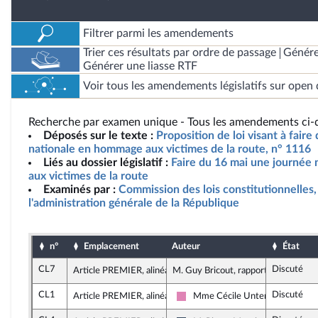
Filtrer parmi les amendements
Trier ces résultats par ordre de passage
Génére
Générer une liasse RTF
Voir tous les amendements législatifs sur open 
Recherche par examen unique - Tous les amendements ci-d
Déposés sur le texte :
Proposition de loi visant à fair
nationale en hommage aux victimes de la route, n° 1116
Liés au dossier législatif :
Faire du 16 mai une journée
aux victimes de la route
Examinés par :
Commission des lois constitutionnelles, 
l'administration générale de la République
n°
Emplacement
Auteur
État
CL7
Discuté
Article PREMIER, alinéa 1
M. Guy Bricout, rapporteur
CL1
Discuté
Article PREMIER, alinéa 1
Mme Cécile Untermaier
Socialistes et apparentés