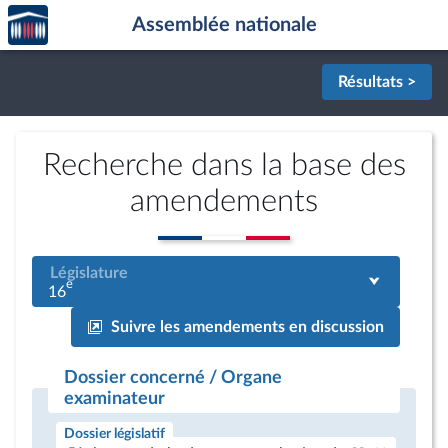
Accèder
Aller au contenu
Aller en bas de la page
Assemblée nationale
à la
page
d'accueil
Résultats >
Recherche dans la base des
amendements
Législature
e
16
Suivre les amendements en discussion
Dossier concerné / Organe
examinateur
Dossier législatif