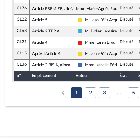
CL76
Discuté
Article PREMIER, alinéa 1
Mme Marie-Agnès Poussier-Winsbac
CL22
Discuté
Article 5
M. Jean-Félix Acquaviva
Libertés, Indépendants, Outre-me
CL68
Discuté
Article 2 TER A
M. Didier Lemaire
Horizons et apparentés
CL21
Discuté
Article 4
Mme Karen Erodi
La France insoumise - Nouvelle U
CL15
Discuté
Après l'Article 4
M. Jean-Félix Acquaviva
Libertés, Indépendants, Outre-me
CL36
Discuté
Article 2 BIS A, alinéa 1
Mme Isabelle Périgault
Les Républicains
n°
Emplacement
Auteur
État
1
2
3
...
5