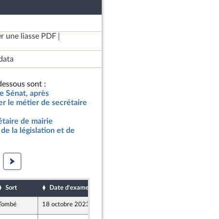
r une liasse PDF
data
essous sont :
le Sénat, après
r le métier de secrétaire
étaire de mairie
de la législation et de
Sort
Date d'examen
Date de dépôt
Tombé
18 octobre 2023
13 octobre 2023