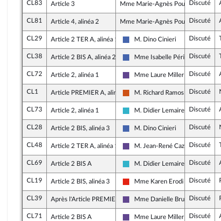
CL83
Discuté
Article 3
Mme Marie-Agnès Poussier-Winsbac
CL81
Discuté
Article 4, alinéa 2
Mme Marie-Agnès Poussier-Winsbac
CL29
Discuté
Article 2 TER A, alinéa 1
M. Dino Cinieri
Les Républicains
CL38
Discuté
Article 2 BIS A, alinéa 2
Mme Isabelle Périgault
Les Républicains
CL72
Discuté
Article 2, alinéa 1
Mme Laure Miller
Renaissance
CL1
Discuté
Article PREMIER A, alinéa 2
M. Richard Ramos
Démocrate (MoDem et Indépend
CL73
Discuté
Article 2, alinéa 1
M. Didier Lemaire
Horizons et apparentés
CL28
Discuté
Article 2 BIS, alinéa 3
M. Dino Cinieri
Les Républicains
CL48
Discuté
Article 2 TER A, alinéa 1
M. Jean-René Cazeneuve
Renaissance
CL69
Discuté
Article 2 BIS A
M. Didier Lemaire
Horizons et apparentés
CL19
Discuté
Article 2 BIS, alinéa 3
Mme Karen Erodi
La France insoumise - Nouvelle U
CL39
Discuté
Après l'Article PREMIER A
Mme Danielle Brulebois
Renaissance
CL71
Discuté
Article 2 BIS A
Mme Laure Miller
Renaissance