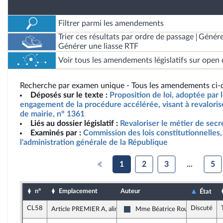
Filtrer parmi les amendements
Trier ces résultats par ordre de passage
Génére
Générer une liasse RTF
Voir tous les amendements législatifs sur open 
Recherche par examen unique - Tous les amendements ci-d
Déposés sur le texte :
Proposition de loi, adoptée par 
engagement de la procédure accélérée, visant à revalorise
de mairie, n° 1361
Liés au dossier législatif :
Revaloriser le métier de secr
Examinés par :
Commission des lois constitutionnelles, 
l'administration générale de la République
1
2
3
...
5
n°
Emplacement
Auteur
État
CL58
Discuté
Article PREMIER A, alinéa 2
Mme Béatrice Roullaud
Rassemblement National