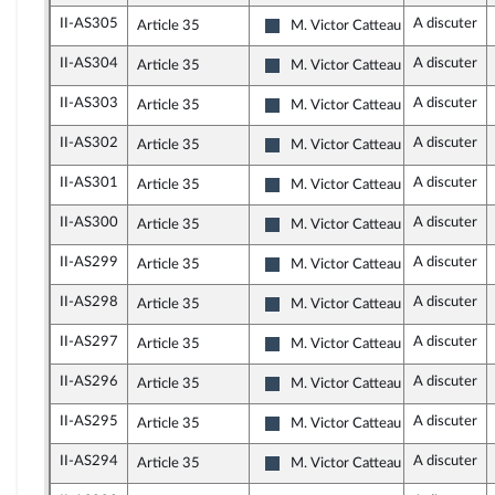
II-AS305
A discuter
Article 35
M. Victor Catteau
Rassemblement National
II-AS304
A discuter
Article 35
M. Victor Catteau
Rassemblement National
II-AS303
A discuter
Article 35
M. Victor Catteau
Rassemblement National
II-AS302
A discuter
Article 35
M. Victor Catteau
Rassemblement National
II-AS301
A discuter
Article 35
M. Victor Catteau
Rassemblement National
II-AS300
A discuter
Article 35
M. Victor Catteau
Rassemblement National
II-AS299
A discuter
Article 35
M. Victor Catteau
Rassemblement National
II-AS298
A discuter
Article 35
M. Victor Catteau
Rassemblement National
II-AS297
A discuter
Article 35
M. Victor Catteau
Rassemblement National
II-AS296
A discuter
Article 35
M. Victor Catteau
Rassemblement National
II-AS295
A discuter
Article 35
M. Victor Catteau
Rassemblement National
II-AS294
A discuter
Article 35
M. Victor Catteau
Rassemblement National