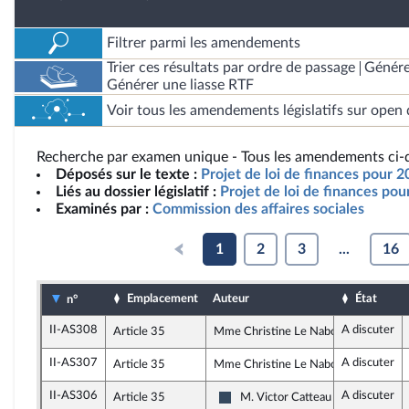
Filtrer parmi les amendements
Trier ces résultats par ordre de passage
Génére
Générer une liasse RTF
Voir tous les amendements législatifs sur open 
Recherche par examen unique - Tous les amendements ci-d
Déposés sur le texte :
Projet de loi de finances pour 
Liés au dossier législatif :
Projet de loi de finances po
Examinés par :
Commission des affaires sociales
1
2
3
...
16
Emplacement
Auteur
État
n°
II-AS308
A discuter
Article 35
Mme Christine Le Nabour, rapporteur
II-AS307
A discuter
Article 35
Mme Christine Le Nabour, rapporteur
II-AS306
A discuter
Article 35
M. Victor Catteau
Rassemblement National