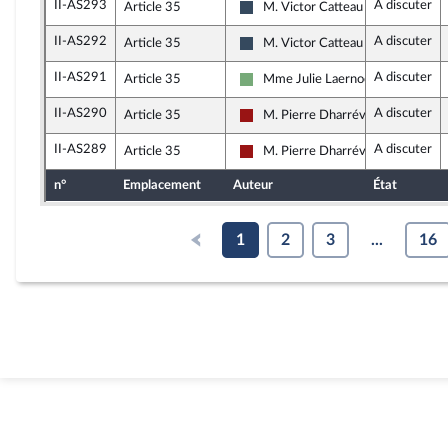
II-AS293
A discuter
Article 35
M. Victor Catteau
Rassemblement National
II-AS292
A discuter
Article 35
M. Victor Catteau
Rassemblement National
II-AS291
A discuter
Article 35
Mme Julie Laernoes
Écologiste - NUPES
II-AS290
A discuter
Article 35
M. Pierre Dharréville
Gauche démocrate et républicain
II-AS289
A discuter
Article 35
M. Pierre Dharréville
Gauche démocrate et républicain
n°
Emplacement
Auteur
État
1
2
3
...
16