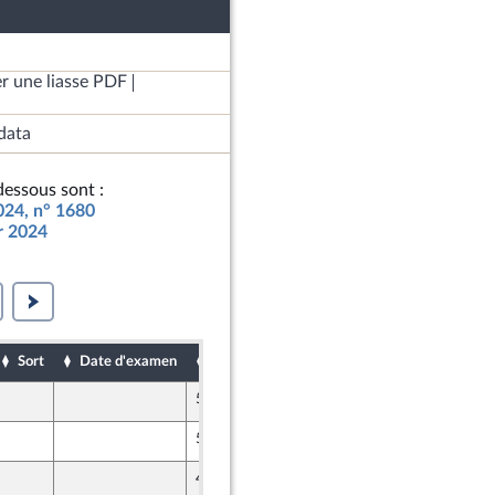
r une liasse PDF
data
essous sont :
2024, n° 1680
ur 2024
Sort
Date d'examen
Date de dépôt
5 novembre 2023
e
5 novembre 2023
e
4 novembre 2023