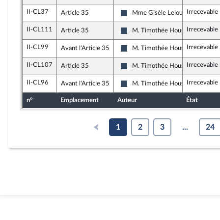
II-CL37
Irrecevable
Article 35
Mme Gisèle Lelouis
Rassemblement National
II-CL111
Irrecevable
Article 35
M. Timothée Houssin
Rassemblement National
II-CL99
Irrecevable
Avant l'Article 35
M. Timothée Houssin
Rassemblement National
II-CL107
Irrecevable
Article 35
M. Timothée Houssin
Rassemblement National
II-CL96
Irrecevable
Avant l'Article 35
M. Timothée Houssin
Rassemblement National
n°
Emplacement
Auteur
État
1
2
3
...
24