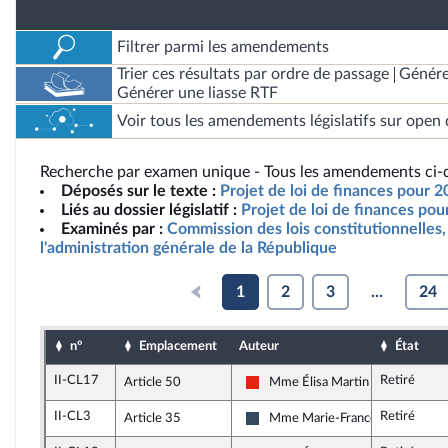
Filtrer parmi les amendements
Trier ces résultats par ordre de passage
Génére
Générer une liasse RTF
Voir tous les amendements législatifs sur open 
Recherche par examen unique - Tous les amendements ci-d
Déposés sur le texte :
Projet de loi de finances pour 
Liés au dossier législatif :
Projet de loi de finances po
Examinés par :
Commission des lois constitutionnelles, 
l'administration générale de la République
1
2
3
...
24
n°
Emplacement
Auteur
État
II-CL17
Retiré
Article 50
Mme Élisa Martin
La France insoumise - Nouvelle Un
II-CL3
Retiré
Article 35
Mme Marie-France Lorho
Rassemblement National