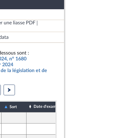
r une liasse PDF
data
essous sont :
2024, n° 1680
ur 2024
de la législation et de
Date d'examen
Date de dépôt
Sort
12 octobre 2023
ion Populaire écologique et sociale
11 octobre 2023