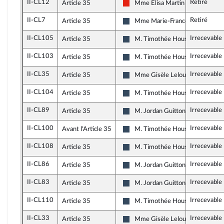
II-CL12
Retiré
Article 35
Mme Élisa Martin
La France insoumise - Nouvelle Un
II-CL7
Retiré
Article 35
Mme Marie-France Lorho
Rassemblement National
II-CL105
Irrecevable
Article 35
M. Timothée Houssin
Rassemblement National
II-CL103
Irrecevable
Article 35
M. Timothée Houssin
Rassemblement National
II-CL35
Irrecevable
Article 35
Mme Gisèle Lelouis
Rassemblement National
II-CL104
Irrecevable
Article 35
M. Timothée Houssin
Rassemblement National
II-CL89
Irrecevable
Article 35
M. Jordan Guitton
Rassemblement National
II-CL100
Irrecevable
Avant l'Article 35
M. Timothée Houssin
Rassemblement National
II-CL108
Irrecevable
Article 35
M. Timothée Houssin
Rassemblement National
II-CL86
Irrecevable
Article 35
M. Jordan Guitton
Rassemblement National
II-CL83
Irrecevable
Article 35
M. Jordan Guitton
Rassemblement National
II-CL110
Irrecevable
Article 35
M. Timothée Houssin
Rassemblement National
II-CL33
Irrecevable
Article 35
Mme Gisèle Lelouis
Rassemblement National