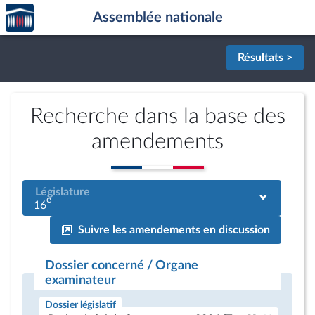
Accèder
Aller au contenu
Aller en bas de la page
Assemblée nationale
à la
page
d'accueil
Résultats >
Recherche dans la base des
amendements
Législature
e
16
Suivre les amendements en discussion
Dossier concerné / Organe
examinateur
Dossier législatif