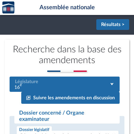
Accèder
Aller au contenu
Aller en bas de la page
Assemblée nationale
à la
page
d'accueil
Résultats >
Recherche dans la base des
amendements
Législature
e
16
Suivre les amendements en discussion
Dossier concerné / Organe
examinateur
Dossier législatif