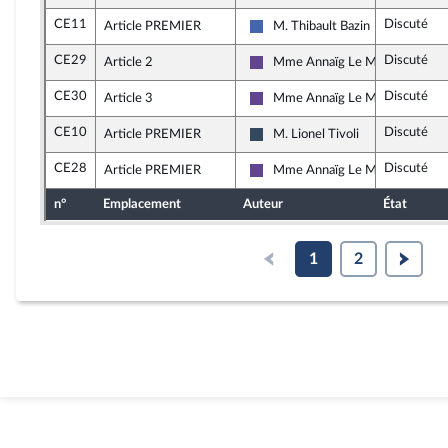
CE11
Discuté
Article PREMIER
M. Thibault Bazin
Les Républicains
CE29
Discuté
Article 2
Mme Annaïg Le Meur
Renaissance
CE30
Discuté
Article 3
Mme Annaïg Le Meur
Renaissance
CE10
Discuté
Article PREMIER
M. Lionel Tivoli
Rassemblement National
CE28
Discuté
Article PREMIER
Mme Annaïg Le Meur
Renaissance
n°
Emplacement
Auteur
État
1
2