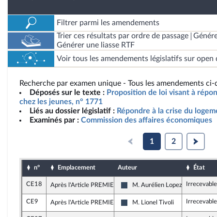
Filtrer parmi les amendements
Trier ces résultats par ordre de passage
Génére
Générer une liasse RTF
Voir tous les amendements législatifs sur open 
Recherche par examen unique - Tous les amendements ci-d
Déposés sur le texte :
Proposition de loi visant à répo
chez les jeunes, n° 1771
Liés au dossier législatif :
Répondre à la crise du logem
Examinés par :
Commission des affaires économiques
1
2
n°
Emplacement
Auteur
État
CE18
Irrecevable
Après l'Article PREMIER
M. Aurélien Lopez-Liguori
Rassemblement National
CE9
Irrecevable
Après l'Article PREMIER
M. Lionel Tivoli
Rassemblement National