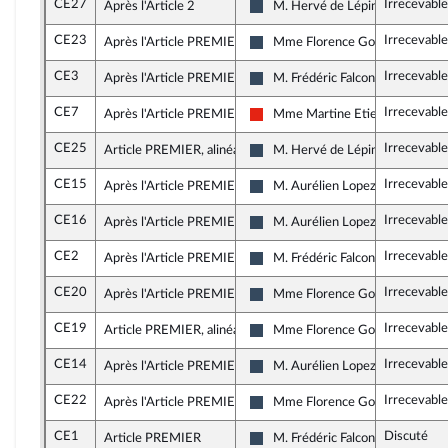
CE27
Irrecevable
Après l'Article 2
M. Hervé de Lépinau
Rassemblement National
CE23
Irrecevable
Après l'Article PREMIER
Mme Florence Goulet
Rassemblement National
CE3
Irrecevable
Après l'Article PREMIER
M. Frédéric Falcon
Rassemblement National
CE7
Irrecevable
Après l'Article PREMIER
Mme Martine Etienne
La France insoumise - Nouvelle U
CE25
Irrecevable
Article PREMIER, alinéa 6
M. Hervé de Lépinau
Rassemblement National
CE15
Irrecevable
Après l'Article PREMIER
M. Aurélien Lopez-Liguori
Rassemblement National
CE16
Irrecevable
Après l'Article PREMIER
M. Aurélien Lopez-Liguori
Rassemblement National
CE2
Irrecevable
Après l'Article PREMIER
M. Frédéric Falcon
Rassemblement National
CE20
Irrecevable
Après l'Article PREMIER
Mme Florence Goulet
Rassemblement National
CE19
Irrecevable
Article PREMIER, alinéa 6
Mme Florence Goulet
Rassemblement National
CE14
Irrecevable
Après l'Article PREMIER
M. Aurélien Lopez-Liguori
Rassemblement National
CE22
Irrecevabl
Après l'Article PREMIER
Mme Florence Goulet
Rassemblement National
CE1
Discuté
Article PREMIER
M. Frédéric Falcon
Rassemblement National