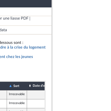
r une liasse PDF
data
essous sont :
ndre à la crise du logement
ent chez les jeunes
Date d'examen
Date de dépôt
Sort
Irrecevable
18 novembre 2023
Irrecevable
17 novembre 2023