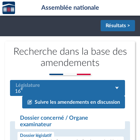
Accèder
Aller au contenu
Aller en bas de la page
Assemblée nationale
à la
page
d'accueil
Résultats >
Recherche dans la base des
amendements
Législature
e
16
Suivre les amendements en discussion
Dossier concerné / Organe
examinateur
Dossier législatif