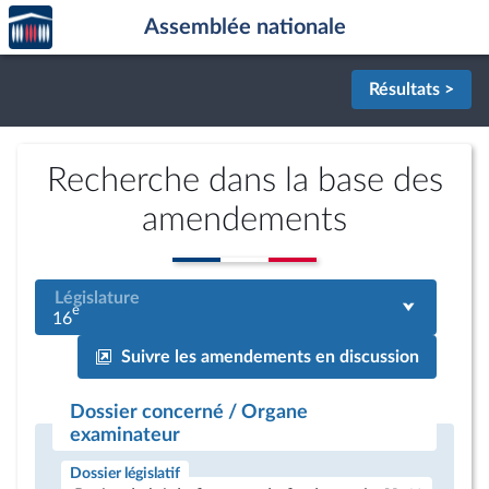
Accèder
Aller au contenu
Aller en bas de la page
Assemblée nationale
à la
page
d'accueil
Résultats >
Recherche dans la base des
amendements
Législature
e
16
Suivre les amendements en discussion
Dossier concerné / Organe
examinateur
Dossier législatif