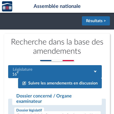
Accèder
Aller au contenu
Aller en bas de la page
Assemblée nationale
à la
page
d'accueil
Résultats >
Recherche dans la base des
amendements
Législature
e
16
Suivre les amendements en discussion
Dossier concerné / Organe
examinateur
Dossier législatif