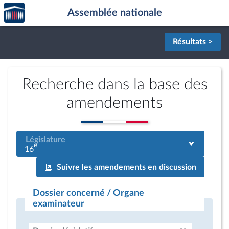
Accèder
Aller au contenu
Aller en bas de la page
Assemblée nationale
à la
page
d'accueil
Résultats >
Recherche dans la base des
amendements
Législature
e
16
Suivre les amendements en discussion
Dossier concerné / Organe
examinateur