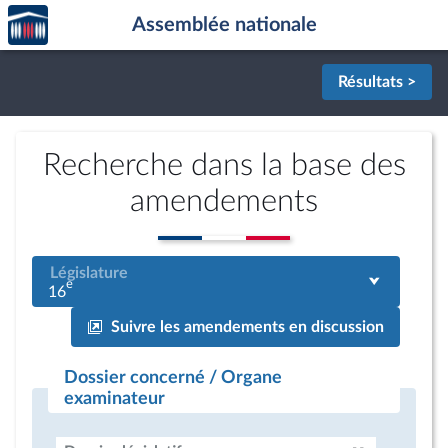
Accèder
Aller au contenu
Aller en bas de la page
Assemblée nationale
à la
page
d'accueil
Résultats >
Recherche dans la base des
amendements
Législature
e
16
Suivre les amendements en discussion
Dossier concerné / Organe
examinateur