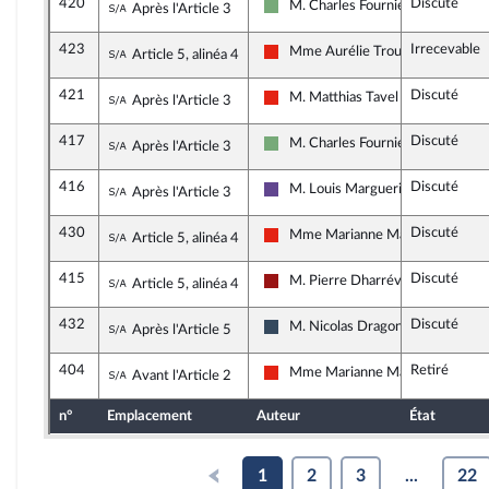
420
Discuté
Sous-amendement de l'amendement n°399
M. Charles Fournier
Après l'Article 3
Écologiste - NUPES
423
Irrecevable
Sous-amendement de l'amendement n°377
Mme Aurélie Trouvé
Article 5, alinéa 4
La France insoumise - Nouvelle Un
421
Discuté
Sous-amendement de l'amendement n°399
M. Matthias Tavel
Après l'Article 3
La France insoumise - Nouvelle Un
417
Discuté
Sous-amendement de l'amendement n°399
M. Charles Fournier
Après l'Article 3
Écologiste - NUPES
416
Discuté
Sous-amendement de l'amendement n°399
M. Louis Margueritte
Après l'Article 3
Renaissance
430
Discuté
Sous-amendement de l'amendement n°377
Mme Marianne Maximi
Article 5, alinéa 4
La France insoumise - Nouvelle Un
415
Discuté
Sous-amendement de l'amendement n°377
M. Pierre Dharréville
Article 5, alinéa 4
Gauche démocrate et républicain
432
Discuté
Sous-amendement de l'amendement n°180
M. Nicolas Dragon
Après l'Article 5
Rassemblement National
404
Retiré
Sous-amendement de l'amendement n°376
Mme Marianne Maximi
Avant l'Article 2
La France insoumise - Nouvelle Un
n°
Emplacement
Auteur
État
1
2
3
...
22