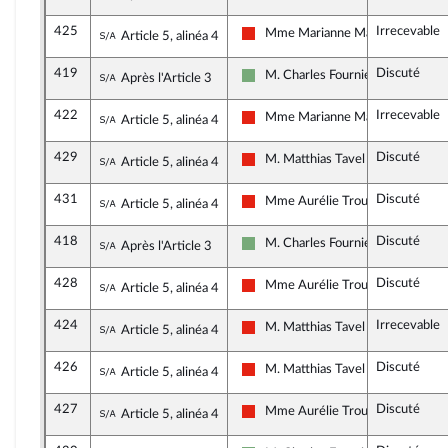
425
Irrecevable
Sous-amendement de l'amendement n°377
Mme Marianne Maximi
Article 5, alinéa 4
La France insoumise - Nouvelle Un
419
Discuté
Sous-amendement de l'amendement n°399
M. Charles Fournier
Après l'Article 3
Écologiste - NUPES
422
Irrecevable
Sous-amendement de l'amendement n°377
Mme Marianne Maximi
Article 5, alinéa 4
La France insoumise - Nouvelle Un
429
Discuté
Sous-amendement de l'amendement n°377
M. Matthias Tavel
Article 5, alinéa 4
La France insoumise - Nouvelle Un
431
Discuté
Sous-amendement de l'amendement n°377
Mme Aurélie Trouvé
Article 5, alinéa 4
La France insoumise - Nouvelle Un
418
Discuté
Sous-amendement de l'amendement n°399
M. Charles Fournier
Après l'Article 3
Écologiste - NUPES
428
Discuté
Sous-amendement de l'amendement n°377
Mme Aurélie Trouvé
Article 5, alinéa 4
La France insoumise - Nouvelle Un
424
Irrecevable
Sous-amendement de l'amendement n°377
M. Matthias Tavel
Article 5, alinéa 4
La France insoumise - Nouvelle Un
426
Discuté
Sous-amendement de l'amendement n°377
M. Matthias Tavel
Article 5, alinéa 4
La France insoumise - Nouvelle Un
427
Discuté
Sous-amendement de l'amendement n°377
Mme Aurélie Trouvé
Article 5, alinéa 4
La France insoumise - Nouvelle Un