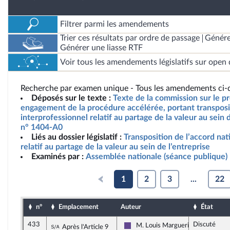
Filtrer parmi les amendements
Trier ces résultats par ordre de passage
Génére
Générer une liasse RTF
Voir tous les amendements législatifs sur open 
Recherche par examen unique - Tous les amendements ci-d
Déposés sur le texte :
Texte de la commission sur le pro
engagement de la procédure accélérée, portant transposit
interprofessionnel relatif au partage de la valeur au sein d
n° 1404-A0
Liés au dossier législatif :
Transposition de l’accord nat
relatif au partage de la valeur au sein de l’entreprise
Examinés par :
Assemblée nationale (séance publique)
1
2
3
...
22
n°
Emplacement
Auteur
État
433
Discuté
Sous-amendement de l'amendement n°339
M. Louis Margueritte
Après l'Article 9
Renaissance