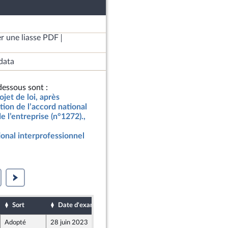
r une liasse PDF
data
essous sont :
jet de loi, après
ion de l’accord national
e l’entreprise (n°1272).,
ional interprofessionnel
Sort
Date d'examen
Date de dépôt
Adopté
28 juin 2023
28 juin 2023