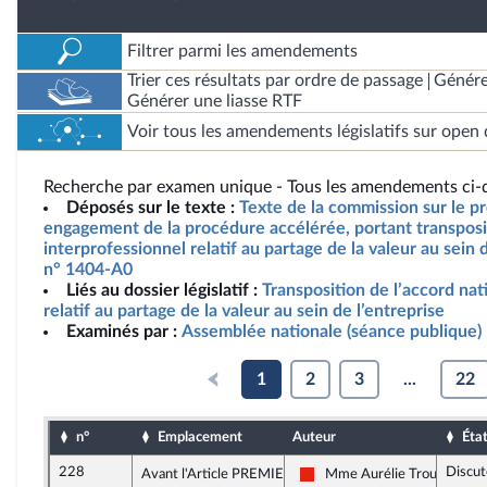
Filtrer parmi les amendements
Trier ces résultats par ordre de passage
Génére
Générer une liasse RTF
Voir tous les amendements législatifs sur open 
Recherche par examen unique - Tous les amendements ci-d
Déposés sur le texte :
Texte de la commission sur le pro
engagement de la procédure accélérée, portant transposit
interprofessionnel relatif au partage de la valeur au sein d
n° 1404-A0
Liés au dossier législatif :
Transposition de l’accord nat
relatif au partage de la valeur au sein de l’entreprise
Examinés par :
Assemblée nationale (séance publique)
1
2
3
...
22
n°
Emplacement
Auteur
Éta
228
Discut
Avant l'Article PREMIER
Mme Aurélie Trouvé
La France insoumise - Nouve