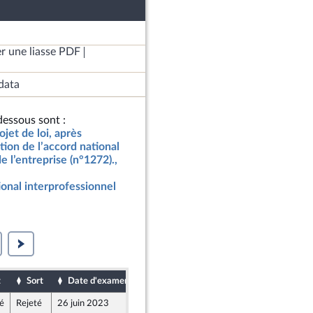
r une liasse PDF
data
essous sont :
jet de loi, après
ion de l’accord national
e l’entreprise (n°1272).,
ional interprofessionnel
t
Sort
Date d'examen
Date de dépôt
é
Rejeté
26 juin 2023
22 juin 2023
lle Union Populaire écologique et sociale