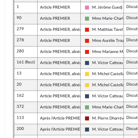
1
Discut
Article PREMIER
M. Jérôme Guedj
Socialistes et apparentés (
90
Discut
Article PREMIER
Mme Marie-Charlotte Gar
Écologiste - NUPES
279
Discut
Article PREMIER, alinéa 1
M. Matthias Tavel
La France insoumise - Nouve
278
Discut
Article PREMIER
Mme Aurélie Trouvé
La France insoumise - Nouve
280
Discut
Article PREMIER, alinéa 1
Mme Marianne Maximi
La France insoumise - Nouve
161 (Rect)
Discut
Article PREMIER, alinéa 1
M. Victor Catteau
Rassemblement National
13
Discut
Article PREMIER, alinéa 1
M. Michel Castellani
Libertés, Indépendants, Out
20
Discut
Article PREMIER, alinéa 1
M. Michel Castellani
Libertés, Indépendants, Out
162
Discut
Article PREMIER, alinéa 1
M. Victor Catteau
Rassemblement National
372
Discut
Article PREMIER, alinéa 1
Mme Marie-Charlotte Gar
Écologiste - NUPES
113
Discut
Après l'Article PREMIER
M. Pierre Dharréville
Gauche démocrate et répub
200
Discut
Après l'Article PREMIER
M. Victor Catteau
Rassemblement National