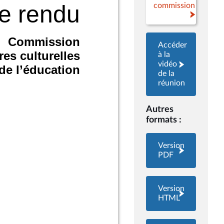
commission
Accéder
à la
vidéo
de la
réunion
Autres
formats :
Version
PDF
Version
HTML