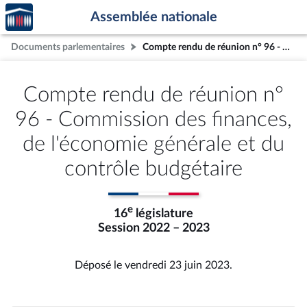
Accèder
Aller au contenu
Aller en bas de la page
Assemblée nationale
à la
page
Documents parlementaires
Compte rendu de réunion n° 96 - Commission des finances, de l'économie générale et du contrôle budgétaire
d'accueil
Compte rendu de réunion n°
96 - Commission des finances,
de l'économie générale et du
contrôle budgétaire
e
16
législature
Session 2022 – 2023
Déposé le vendredi 23 juin 2023.