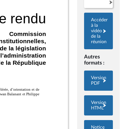
Accéder
à la
vidéo
de la
réunion
Autres
formats :
Version
PDF
Version
HTML
Notice