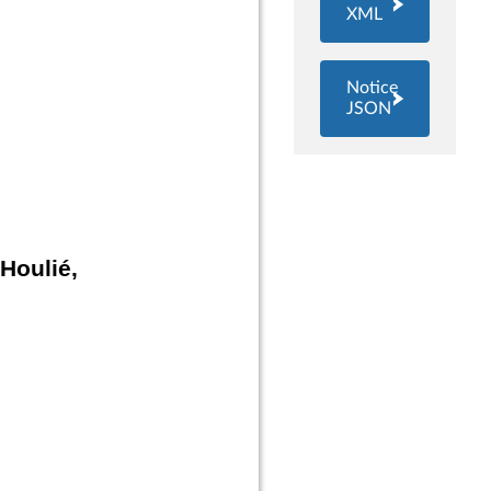
XML
Notice
JSON