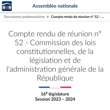
Accèder
Aller au contenu
Aller en bas de la page
Assemblée nationale
à la
page
Documents parlementaires
Compte rendu de réunion n° 52 - Commission des lois constitutionnelles, de la législation et de l'administration générale de la République
d'accueil
Compte rendu de réunion n°
52 - Commission des lois
constitutionnelles, de la
législation et de
l'administration générale de la
République
e
16
législature
Session 2023 – 2024