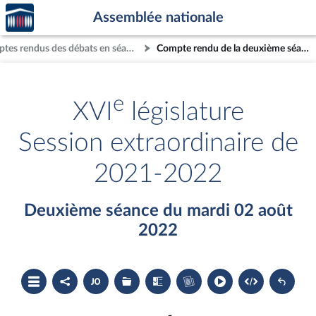
Accèder
Aller au contenu
Aller en bas de la page
Assemblée nationale
à la
page
Comptes rendus des débats en séance
Compte rendu de la deuxième séance du mardi 02 août 2022
d'accueil
e
XVI
législature
Session extraordinaire de
2021-2022
Deuxième séance du mardi 02 août
2022
Ouvrir
Partager
Accéder
Les
Les
Accéder
le
le
au
dossiers
textes
au
sommaire
compte
document
législatifs
examinés
cahier
rendu
PDF
associés
bleu