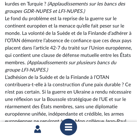
kurdes en Turquie ?
(Applaudissements sur les bancs des
groupes GDR-NUPES et LFI-NUPES.)
Le fond du problème est la reprise de la guerre sur le
continent européen et la menace qu’elle fait peser sur le
monde. La volonté de la Suède et de la Finlande d’adhérer à
l’OTAN démontre l’absence de confiance que ces deux pays
placent dans l’article 42-7 du traité sur l’Union européenne,
qui contient une clause de défense mutuelle entre les États
membres.
(Applaudissements sur plusieurs bancs du
groupe LFI-NUPES.)
L’adhésion de la Suède et de la Finlande à l’OTAN
contribuera-t-elle à la construction d’une paix durable ? Ce
n’est pas certain. Si la guerre en Ukraine a rendu nécessaire
une réflexion sur la Boussole stratégique de l’UE et sur le
réarmement des États membres, sans une diplomatie
européenne unifiée, indépendante et crédible, les armes
européennes ne serviront à rien. Mon collègue Jean-Paul
Lecoq ne cesse de le répéter : sans une véritable
coopération entre les États européens en matière de