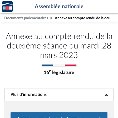
Accèder
Aller au contenu
Aller en bas de la page
Assemblée nationale
à la
page
Documents parlementaires
Annexe au compte rendu de la deuxième séance du mardi 28 mars 2023
d'accueil
Annexe au compte rendu de la
deuxième séance du mardi 28
mars 2023
e
16
législature
Plus d’informations
<b>Plus d’informations</b>