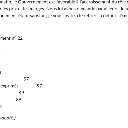
 matin, le Gouvernement est favorable à l’accroissement du rôle 
r les prix et les marges. Nous lui avons demandé par ailleurs de 
dement étant satisfait, je vous invite à le retirer ; à défaut, j’ém
o
ement n
22.
 :
tants 97
es exprimés 97
olue 49
ion 89
8
adopté.)