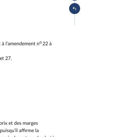
o
nt à l’amendement n
22 à
et 27.
 prix et des marges
isqu’il affirme la