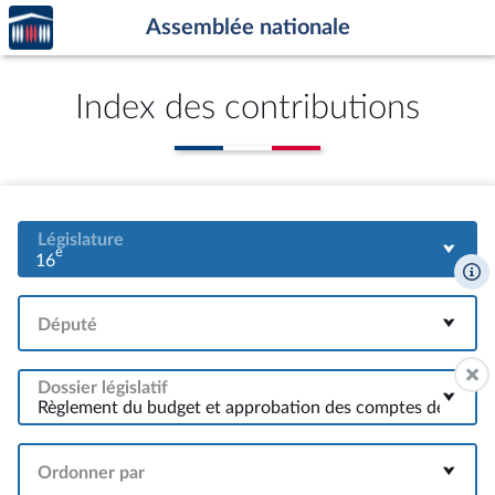
Accèder
Aller au contenu
Aller en bas de la page
Assemblée nationale
à la
page
d'accueil
Index des contributions
Législature
e
16
Député
Dossier législatif
Ordonner par