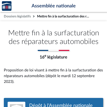
Accèder
Aller au contenu
Aller en bas de la page
Assemblée nationale
à la
page
Dossiers législatifs
Mettre fin à la surfacturation des réparateurs automobiles
d'accueil
Mettre fin à la surfacturation
des réparateurs automobiles
e
16
législature
Proposition de loi visant à mettre fin à la surfacturation des
réparateurs automobiles (dépôt le mardi 12 septembre
2023).
Dépôt à l'Assemblée nationale