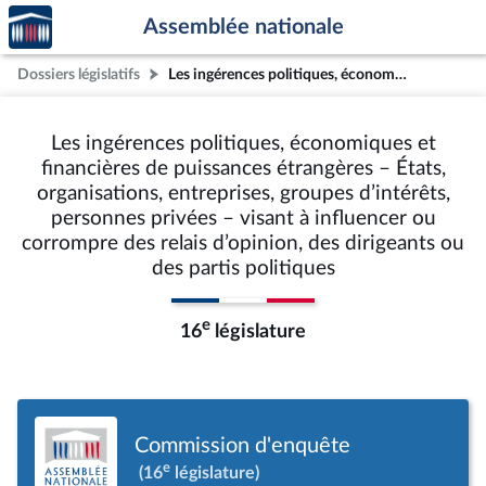
Accèder
Aller au contenu
Aller en bas de la page
Assemblée nationale
à la
page
Dossiers législatifs
Les ingérences politiques, économiques et financières de puissances étrangères – États, organisations, entreprises, groupes d’intérêts, personnes privées – visant à influencer ou corrompre des relais d’opinion, des dirigeants ou des partis politiques
d'accueil
Les ingérences politiques, économiques et
financières de puissances étrangères – États,
organisations, entreprises, groupes d’intérêts,
personnes privées – visant à influencer ou
corrompre des relais d’opinion, des dirigeants ou
des partis politiques
e
16
législature
Commission d'enquête
e
(16
législature)