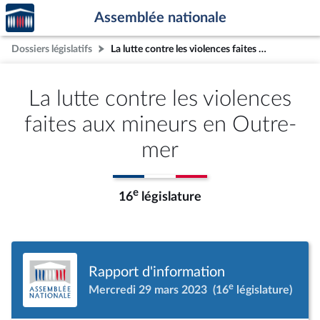
Accèder
Aller au contenu
Aller en bas de la page
Assemblée nationale
à la
page
Dossiers législatifs
La lutte contre les violences faites aux mineurs en Outre-mer
d'accueil
La lutte contre les violences
faites aux mineurs en Outre-
mer
e
16
législature
Rapport d'information
e
Mercredi 29 mars 2023
(16
législature)