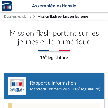
Accèder
Aller au contenu
Aller en bas de la page
Assemblée nationale
à la
page
Dossiers législatifs
Mission flash portant sur les jeunes et le numérique
d'accueil
Mission flash portant sur les
jeunes et le numérique
e
16
législature
Rapport d'information
e
Mercredi 1er mars 2023
(16
législature)