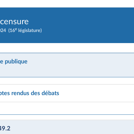
 censure
e
024
(16
législature)
e publique
tes rendus des débats
49.2