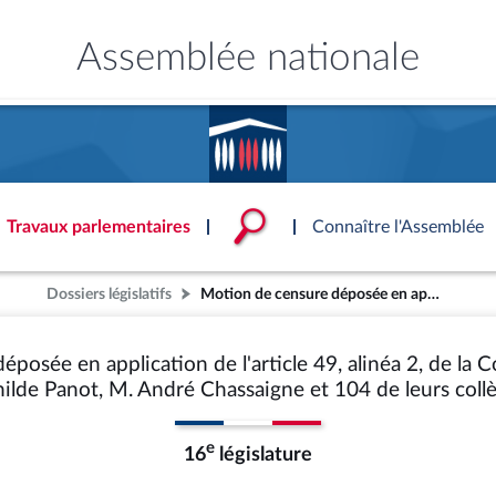
Assemblée nationale
Accèder à
la page
d'accueil
Travaux parlementaires
Connaître l'Assemblée
Dossiers législatifs
Motion de censure déposée en application de l'article 49, alinéa 2, de la Constitution par Mme Mathilde Panot, M. André Chassaigne et 104 de leurs collègues
ce
ublique
ouvoirs de l'Assemblée
'Assemblée
Documents parlementaire
Statistiques et chiffres clé
Patrimoine
onnaissance de l’Assemblée »
S'identifier
tés
ons et autres organes
rtuelle du palais Bourbon
Transparence et déontolog
La Bibliothèque
S'identifier
Projets de loi
Rap
posée en application de l'article 49, alinéa 2, de la
tion de l'Assemblée
politiques
 International
 à une séance
Documents de référence
Les archives
Propositions de loi
Rap
ilde Panot, M. André Chassaigne et 104 de leurs coll
e
Conférence des Présidents
Mot de passe oublié
( Constitution | Règlement de l'A
Amendements
Rapp
 législatives
 et évaluation
s chercheurs à
Contacts et plan d'accès
llège des Questeurs
Services
)
lée
Textes adoptés
Rapp
Photos libres de droit
e
16
législature
Baro
ements