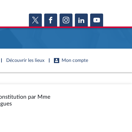
Découvrir les lieux
Mon compte
s
s
Histoire
S'inscrire
ie
Juniors
ports d'information
Dossiers législatifs
 Constitution par Mme
Anciennes législatures
ports d'enquête
Budget et sécurité sociale
Vous n'avez pas encore de compte ?
ègues
ssemblée ...
Enregistrez-vous
orts législatifs
Questions écrites et orales
Liens vers les sites publics
orts sur l'application des lois
Comptes rendus des débats
mètre de l’application des lois