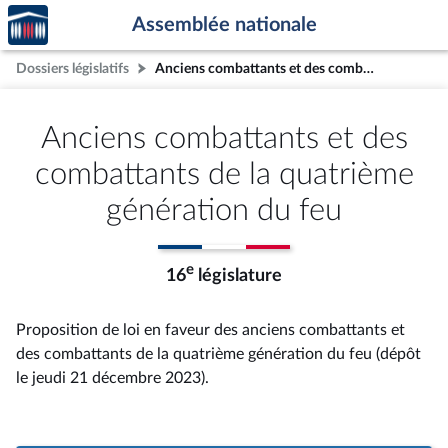
Accèder
Aller au contenu
Aller en bas de la page
Assemblée nationale
à la
page
Dossiers législatifs
Anciens combattants et des combattants de la quatrième génération du feu
d'accueil
Anciens combattants et des
combattants de la quatrième
génération du feu
e
16
législature
Proposition de loi en faveur des anciens combattants et
des combattants de la quatrième génération du feu (dépôt
le jeudi 21 décembre 2023).