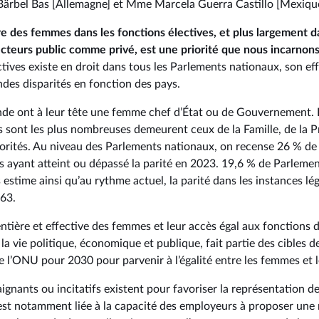
ärbel Bas [Allemagne] et Mme Marcela Guerra Castillo [Mexiqu
re des femmes dans les fonctions électives, et plus largement d
ecteurs public comme privé, est une priorité que nous incarnon
tives existe en droit dans tous les Parlements nationaux, son effe
ndes disparités en fonction des pays.
de ont à leur tête une femme chef d’État ou de Gouvernement. L
s sont les plus nombreuses demeurent ceux de la Famille, de la P
norités. Au niveau des Parlements nationaux, on recense 26 % d
 ayant atteint ou dépassé la parité en 2023. 19,6 % de Parlement
time ainsi qu’au rythme actuel, la parité dans les instances lég
063.
entière et effective des femmes et leur accès égal aux fonctions d
la vie politique, économique et publique, fait partie des cibles d
 l’ONU pour 2030 pour parvenir à l’égalité entre les femmes et
ignants ou incitatifs existent pour favoriser la représentation 
 est notamment liée à la capacité des employeurs à proposer une r