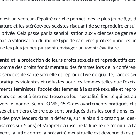
 est un vecteur d’égalité car elle permet, dès le plus jeune âge, d
ature et les stéréotypes sexistes risquant de se reproduire ensui
 privée. Cela passe par la sensibilisation aux violences de genre e
par la valorisation du même type de carrières professionnelles pour
que les plus jeunes puissent envisager un avenir égalitaire.
anté et la protection de leurs droits sexuels et reproductifs es
comme des droits fondamentaux des femmes lors de la conférenc
services de santé sexuelle et reproductive de qualité, l’accès sé
 pratiques violentes et néfastes pour les femmes telles que l’exc
nts féministes, l’accès des femmes à la santé sexuelle et repr
leurs corps et à être maîtresse de leur sexualité, liberté qui est a
avers le monde. Selon l’OMS, 45 % des avortements pratiqués ch
és et un tiers d’entre eux sont pratiqués dans les conditions les
n des pays leaders dans la défense, sur le plan diplomatique, des 
acrés sur 5 ans) et s’apprête à inscrire la liberté de recourir à 
ent, la lutte contre la précarité menstruelle est devenue dans pl