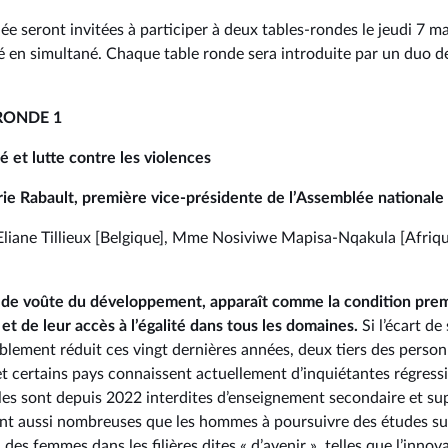
e seront invitées à participer à deux tables-rondes le jeudi 7 ma
uré en simultané. Chaque table ronde sera introduite par un duo 
 RONDE 1
té et lutte contre les violences
e Rabault, première vice-présidente de l’Assemblée nationale
liane Tillieux [Belgique], Mme Nosiviwe Mapisa-Nqakula [Afriq
clé de voûte du développement, apparaît comme la condition pre
 de leur accès à l’égalité dans tous les domaines.
Si l’écart de 
ablement réduit ces vingt dernières années, deux tiers des perso
certains pays connaissent actuellement d’inquiétantes régressio
lles sont depuis 2022 interdites d’enseignement secondaire et sup
ont aussi nombreuses que les hommes à poursuivre des études su
des femmes dans les filières dites « d’avenir », telles que l’inno