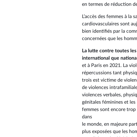
en termes de réduction des
L’accès des femmes à la sa
cardiovasculaires sont a
bien identifiés par la c
concernées que les hommes
La lutte contre toutes le
international que nationa
et à Paris en 2021. La vio
répercussions tant physi
trois est victime de viol
de violences intrafamilial
violences verbales, physi
génitales féminines et les
femmes sont encore trop s
dans
le monde, en majeure part
plus exposées que les ho