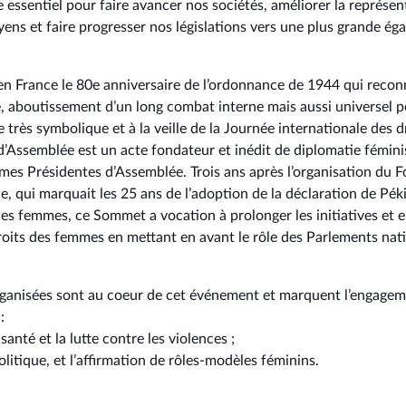
 essentiel pour faire avancer nos sociétés, améliorer la représen
ens et faire progresser nos législations vers une plus grande ég
n France le 80e anniversaire de l’ordonnance de 1944 qui recon
lité, aboutissement d’un long combat interne mais aussi universel p
très symbolique et à la veille de la Journée internationale des d
Assemblée est un acte fondateur et inédit de diplomatie féminis
mmes Présidentes d’Assemblée. Trois ans après l’organisation du 
e, qui marquait les 25 ans de l’adoption de la déclaration de Péki
es femmes, ce Sommet a vocation à prolonger les initiatives et
roits des femmes en mettant en avant le rôle des Parlements nat
rganisées sont au coeur de cet événement et marquent l’engagem
:
a santé et la lutte contre les violences ;
 politique, et l’affirmation de rôles-modèles féminins.