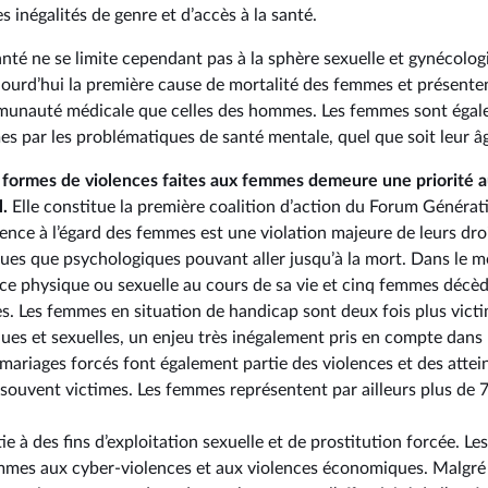
 inégalités de genre et d’accès à la santé.
nté ne se limite cependant pas à la sphère sexuelle et gynécologi
ujourd’hui la première cause de mortalité des femmes et présen
ommunauté médicale que celles des hommes. Les femmes sont éga
 par les problématiques de santé mentale, quel que soit leur â
s formes de violences faites aux femmes demeure une priorité a
l.
Elle constitue la première coalition d’action du Forum Générat
lence à l’égard des femmes est une violation majeure de leurs droi
ques que psychologiques pouvant aller jusqu’à la mort. Dans le
ence physique ou sexuelle au cours de sa vie et cinq femmes décè
es. Les femmes en situation de handicap sont deux fois plus vict
ques et sexuelles, un enjeu très inégalement pris en compte dans
 mariages forcés font également partie des violences et des atteint
ouvent victimes. Les femmes représentent par ailleurs plus de 7
ie à des fins d’exploitation sexuelle et de prostitution forcée. 
mmes aux cyber-violences et aux violences économiques. Malgré