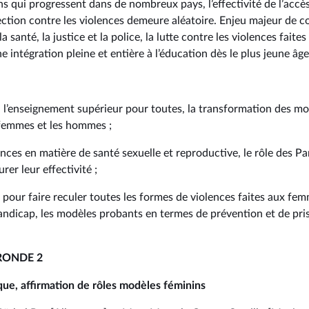
ns qui progressent dans de nombreux pays, l’effectivité de l’acc
ection contre les violences demeure aléatoire. Enjeu majeur de c
a santé, la justice et la police, la lutte contre les violences fait
e intégration pleine et entière à l’éducation dès le plus jeune âge
t à l’enseignement supérieur pour toutes, la transformation des m
s femmes et les hommes ;
tances en matière de santé sexuelle et reproductive, le rôle des 
rer leur effectivité ;
es pour faire reculer toutes les formes de violences faites aux f
ndicap, les modèles probants en termes de prévention et de pri
 RONDE 2
tique, affirmation de rôles modèles féminins