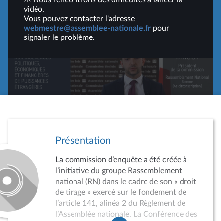
⚠️ Nous rencontrons des difficultés à lancer la
vidéo.
Vous pouvez contacter l'adresse
webmestre@assemblee-nationale.fr
pour
signaler le problème.
Lire
la
vidéo
Présentation
La commission d’enquête a été créée à
l’initiative du groupe Rassemblement
national (RN) dans le cadre de son « droit
de tirage » exercé sur le fondement de
l’article 141, alinéa 2 du Règlement de
l’Assemblée nationale. La Conférence des