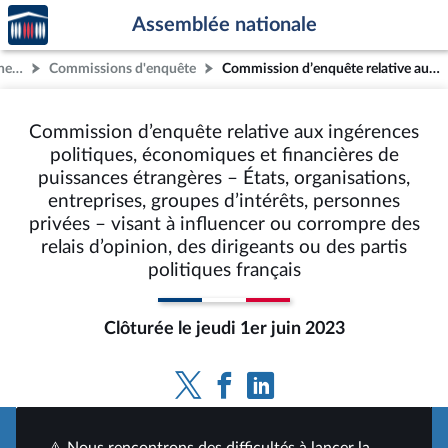
Accèder
Aller au contenu
Aller en bas de la page
Assemblée nationale
à la
page
Autres commissions non-permanentes
Commissions d'enquête
Commission d’enquête relative aux ingérences politiques, économiques et financières de puissances étrangères – États, organisations, entreprises, groupes d’intérêts, personnes privées – visant à influencer ou corrompre des relais d’opinion, des dirigeants ou des partis politiques français
d'accueil
Commission d’enquête relative aux ingérences
politiques, économiques et financières de
puissances étrangères – États, organisations,
entreprises, groupes d’intérêts, personnes
privées – visant à influencer ou corrompre des
relais d’opinion, des dirigeants ou des partis
politiques français
Clôturée le jeudi 1er juin 2023