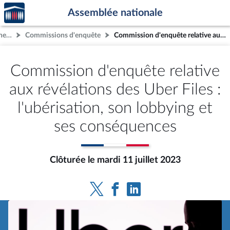
Accèder
Aller au contenu
Aller en bas de la page
Assemblée nationale
à la
page
Autres commissions non-permanentes
Commissions d'enquête
Commission d'enquête relative aux révélations des Uber Files : l'ubérisation, son lobbying et ses conséquences
d'accueil
Commission d'enquête relative
aux révélations des Uber Files :
l'ubérisation, son lobbying et
ses conséquences
Clôturée le mardi 11 juillet 2023