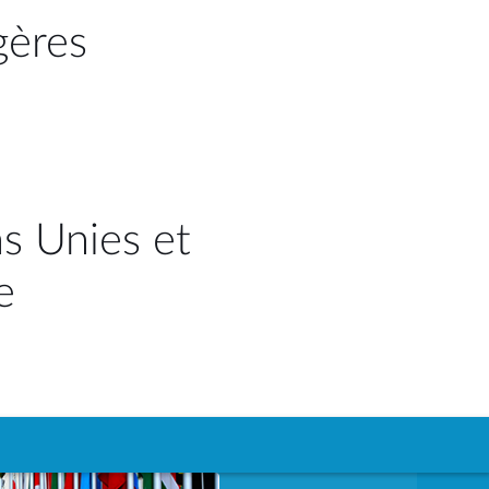
gères
ns Unies et
e