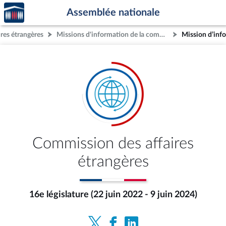
Accèder
Aller au contenu
Aller en bas de la page
Assemblée nationale
à la
page
res étrangères
Missions d'information de la commission
d'accueil
Commission des affaires
étrangères
16e législature (22 juin 2022 - 9 juin 2024)