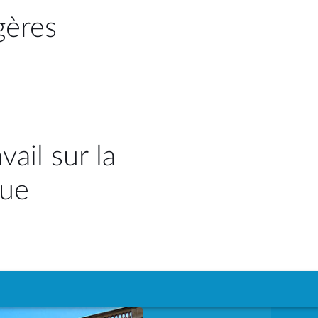
gères
ail sur la
que