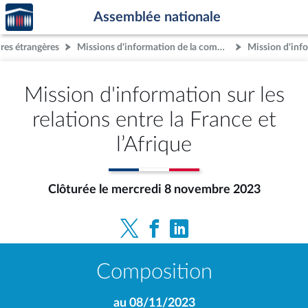
Accèder
Aller au contenu
Aller en bas de la page
Assemblée nationale
à la
page
res étrangères
Missions d'information de la commission
d'accueil
Mission d'information sur les
relations entre la France et
l’Afrique
Clôturée le mercredi 8 novembre 2023
Composition
au 08/11/2023