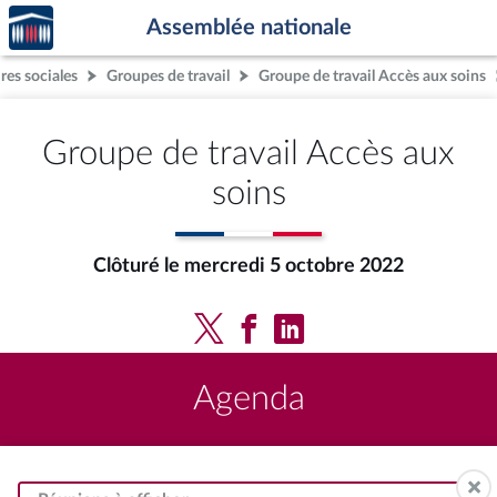
Accèder
Aller au contenu
Aller en bas de la page
Assemblée nationale
à la
page
res sociales
Groupes de travail
Groupe de travail Accès aux soins
d'accueil
Groupe de travail Accès aux
soins
Clôturé le mercredi 5 octobre 2022
Agenda