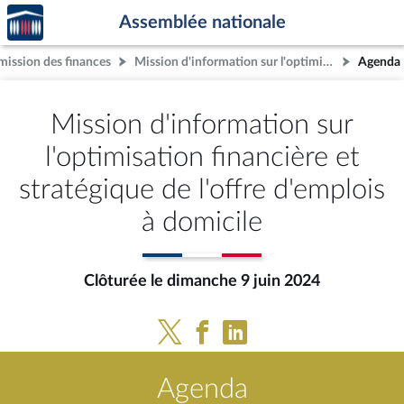
Accèder
Aller au contenu
Aller en bas de la page
Assemblée nationale
à la
page
ission des finances
Mission d'information sur l'optimisation financière et stratégique de l'offre d'emplois à domicile
Agenda
d'accueil
Mission d'information sur
l'optimisation financière et
stratégique de l'offre d'emplois
à domicile
Clôturée le dimanche 9 juin 2024
Agenda