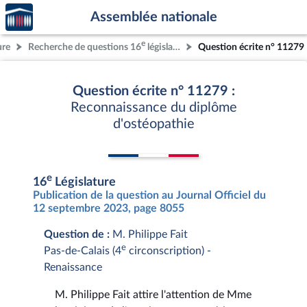
Accèder
Aller au contenu
Aller en bas de la page
Assemblée nationale
à la
page
e
ure
Recherche de questions 16
législature
Question écrite n° 11279
d'accueil
Question écrite n° 11279 :
Reconnaissance du diplôme
d'ostéopathie
e
16
Législature
Publication de la question au Journal Officiel du
12 septembre 2023, page 8055
Question de :
M. Philippe Fait
e
Pas-de-Calais (4
circonscription) -
Renaissance
M. Philippe Fait attire l'attention de Mme