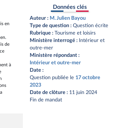
Données clés
Auteur :
M. Julien Bayou
is en
Type de question :
Question écrite
Rubrique :
Tourisme et loisirs
ien.
Ministère interrogé :
Intérieur et
is de
outre-mer
nce
Ministère répondant :
Intérieur et outre-mer
nent à
Date :
e
Question publiée le
17 octobre
n
2023
ions
la
Date de clôture :
11 juin 2024
Fin de mandat