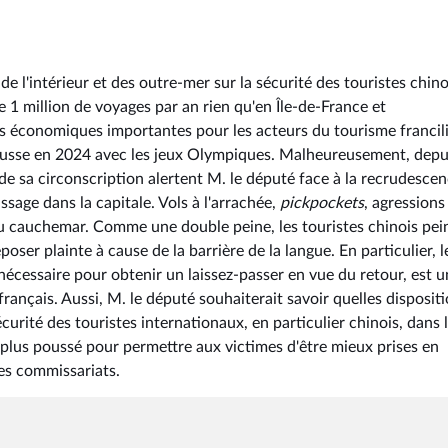
 de l'intérieur et des outre-mer sur la sécurité des touristes chino
1 million de voyages par an rien qu'en Île-de-France et
es économiques importantes pour les acteurs du tourisme francil
hausse en 2024 avec les jeux Olympiques. Malheureusement, depu
 sa circonscription alertent M. le député face à la recrudesce
ssage dans la capitale. Vols à l'arrachée,
pickpockets
, agressions
 au cauchemar. Comme une double peine, les touristes chinois pei
poser plainte à cause de la barrière de la langue. En particulier, l
nécessaire pour obtenir un laissez-passer en vue du retour, est u
 français. Aussi, M. le député souhaiterait savoir quelles disposit
curité des touristes internationaux, en particulier chinois, dans 
vi plus poussé pour permettre aux victimes d'être mieux prises en
les commissariats.