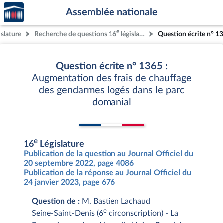
Accèder
Aller au contenu
Aller en bas de la page
Assemblée nationale
à la
page
e
islature
Recherche de questions 16
législature
Question écrite n° 1
d'accueil
Question écrite n° 1365 :
Augmentation des frais de chauffage
des gendarmes logés dans le parc
domanial
e
16
Législature
Publication de la question au Journal Officiel du
20 septembre 2022, page 4086
Publication de la réponse au Journal Officiel du
24 janvier 2023, page 676
Question de :
M. Bastien Lachaud
e
Seine-Saint-Denis (6
circonscription) - La