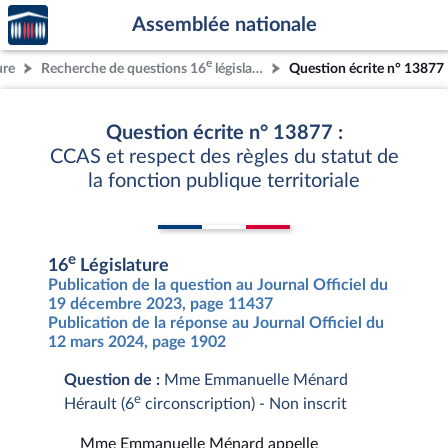
Accèder
Aller au contenu
Aller en bas de la page
Assemblée nationale
à la
page
e
ure
Recherche de questions 16
législature
Question écrite n° 13877
d'accueil
Question écrite n° 13877 :
CCAS et respect des règles du statut de
la fonction publique territoriale
e
16
Législature
Publication de la question au Journal Officiel du
19 décembre 2023, page 11437
Publication de la réponse au Journal Officiel du
12 mars 2024, page 1902
Question de :
Mme Emmanuelle Ménard
e
Hérault (6
circonscription) - Non inscrit
Mme Emmanuelle Ménard appelle